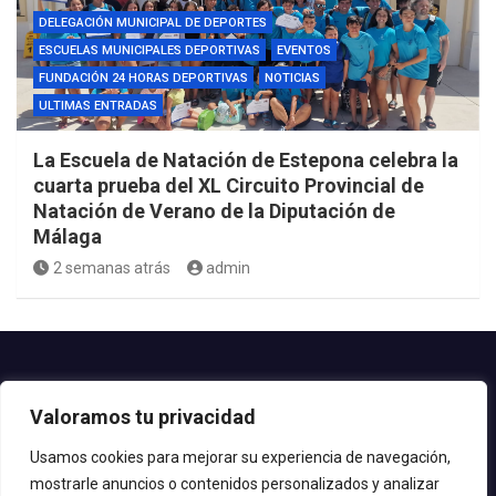
DELEGACIÓN MUNICIPAL DE DEPORTES
ESCUELAS MUNICIPALES DEPORTIVAS
EVENTOS
FUNDACIÓN 24 HORAS DEPORTIVAS
NOTICIAS
ULTIMAS ENTRADAS
La Escuela de Natación de Estepona celebra la
cuarta prueba del XL Circuito Provincial de
Natación de Verano de la Diputación de
Málaga
2 semanas atrás
admin
Contacto.-
Valoramos tu privacidad
Teléfono: 952.80.24.44
Email: deportes@estepona.es
Usamos cookies para mejorar su experiencia de navegación,
mostrarle anuncios o contenidos personalizados y analizar
© 2020 Delegación de Deportes