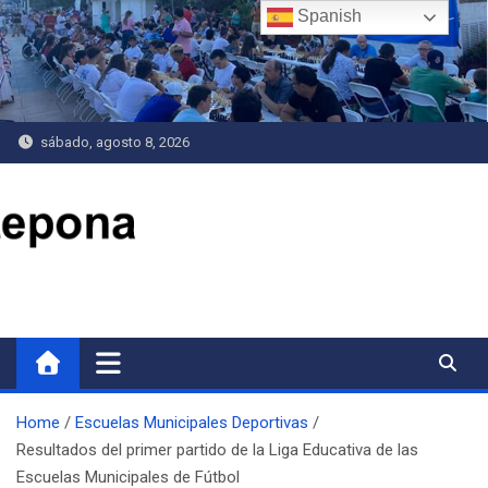
Saltar
Spanish
al
contenido
sábado, agosto 8, 2026
Delegación de Deportes
Home
Escuelas Municipales Deportivas
Resultados del primer partido de la Liga Educativa de las
Escuelas Municipales de Fútbol