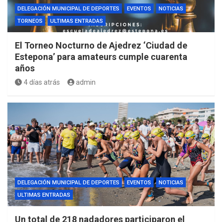
DELEGACIÓN MUNICIPAL DE DEPORTES
EVENTOS
NOTICIAS
TORNEOS
ULTIMAS ENTRADAS
El Torneo Nocturno de Ajedrez ‘Ciudad de
Estepona’ para amateurs cumple cuarenta
años
4 días atrás
admin
DELEGACIÓN MUNICIPAL DE DEPORTES
EVENTOS
NOTICIAS
ULTIMAS ENTRADAS
Un total de 218 nadadores participaron el