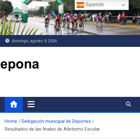
Saltar
Spanish
al
contenido
domingo, agosto 9, 2026
Delegación de Deportes
Home
Delegación municipal de Deportes
Resultados de las finales de Atletismo Escolar