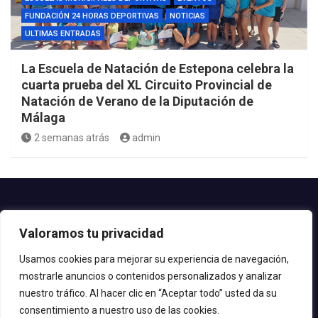
FUNDACIÓN 24 HORAS DEPORTIVAS
NOTICIAS
ULTIMAS ENTRADAS
La Escuela de Natación de Estepona celebra la
cuarta prueba del XL Circuito Provincial de
Natación de Verano de la Diputación de
Málaga
2 semanas atrás
admin
Contacto.-
Valoramos tu privacidad
Teléfono: 952.80.24.44
Email: deportes@estepona.es
Usamos cookies para mejorar su experiencia de navegación,
mostrarle anuncios o contenidos personalizados y analizar
© 2020 Delegación de Deportes
nuestro tráfico. Al hacer clic en “Aceptar todo” usted da su
consentimiento a nuestro uso de las cookies.