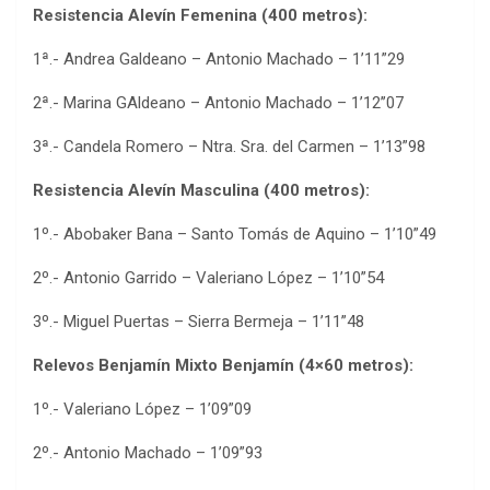
Resistencia Alevín Femenina (400 metros):
1ª.- Andrea Galdeano – Antonio Machado – 1’11”29
2ª.- Marina GAldeano – Antonio Machado – 1’12’’07
3ª.- Candela Romero – Ntra. Sra. del Carmen – 1’13”98
Resistencia Alevín Masculina (400 metros):
1º.- Abobaker Bana – Santo Tomás de Aquino – 1’10”49
2º.- Antonio Garrido – Valeriano López – 1’10”54
3º.- Miguel Puertas – Sierra Bermeja – 1’11”48
Relevos Benjamín Mixto Benjamín (4×60 metros):
1º.- Valeriano López – 1’09”09
2º.- Antonio Machado – 1’09”93