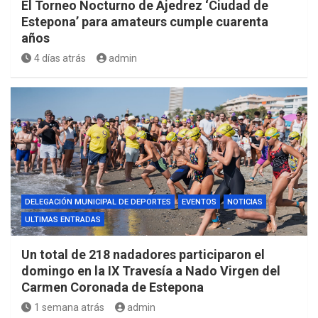
El Torneo Nocturno de Ajedrez ‘Ciudad de
Estepona’ para amateurs cumple cuarenta
años
4 días atrás
admin
DELEGACIÓN MUNICIPAL DE DEPORTES
EVENTOS
NOTICIAS
ULTIMAS ENTRADAS
Un total de 218 nadadores participaron el
domingo en la IX Travesía a Nado Virgen del
Carmen Coronada de Estepona
1 semana atrás
admin