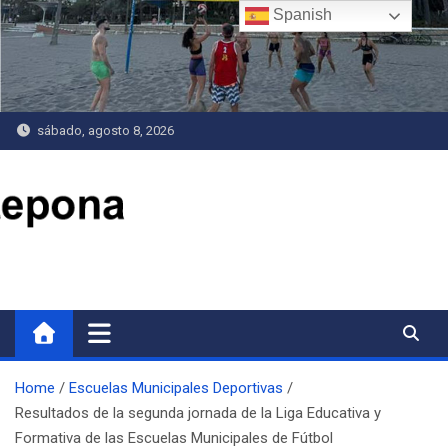
Saltar
Spanish
al
contenido
sábado, agosto 8, 2026
Delegación de Deportes
Home
Escuelas Municipales Deportivas
Resultados de la segunda jornada de la Liga Educativa y
Formativa de las Escuelas Municipales de Fútbol