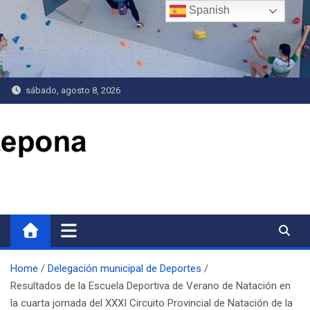
Saltar
Spanish
al
contenido
sábado, agosto 8, 2026
Delegación de Deportes
Home
Delegación municipal de Deportes
Resultados de la Escuela Deportiva de Verano de Natación en
la cuarta jornada del XXXI Circuito Provincial de Natación de la