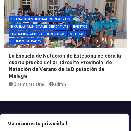
DELEGACIÓN MUNICIPAL DE DEPORTES
ESCUELAS MUNICIPALES DEPORTIVAS
EVENTOS
FUNDACIÓN 24 HORAS DEPORTIVAS
NOTICIAS
ULTIMAS ENTRADAS
La Escuela de Natación de Estepona celebra la
cuarta prueba del XL Circuito Provincial de
Natación de Verano de la Diputación de
Málaga
2 semanas atrás
admin
Contacto.-
Valoramos tu privacidad
Teléfono: 952.80.24.44
Email: deportes@estepona.es