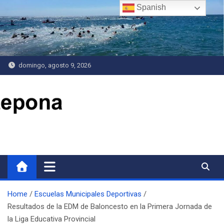
Saltar
Spanish
al
contenido
domingo, agosto 9, 2026
Delegación de Deportes
Home
Escuelas Municipales Deportivas
Resultados de la EDM de Baloncesto en la Primera Jornada de
la Liga Educativa Provincial