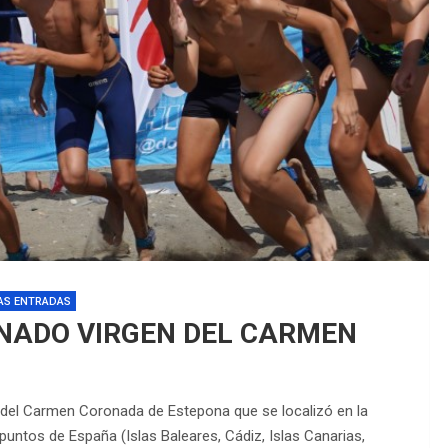
EDM 26-27 / 
EDM 26-27 / 
AS ENTRADAS
 NADO VIRGEN DEL CARMEN
en del Carmen Coronada de Estepona que se localizó en la
puntos de España (Islas Baleares, Cádiz, Islas Canarias,