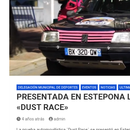
DELEGACIÓN MUNICIPAL DE DEPORTES
EVENTOS
NOTICIAS
ULTIM
PRESENTADA EN ESTEPONA 
«DUST RACE»
4 años atrás
admin
La prueba automovilística `Dust Race´ se presentó en Estep