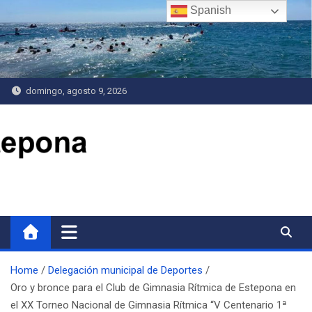
Saltar
Spanish
al
contenido
domingo, agosto 9, 2026
Delegación de Deportes
Home
Delegación municipal de Deportes
Oro y bronce para el Club de Gimnasia Rítmica de Estepona en
el XX Torneo Nacional de Gimnasia Rítmica “V Centenario 1ª