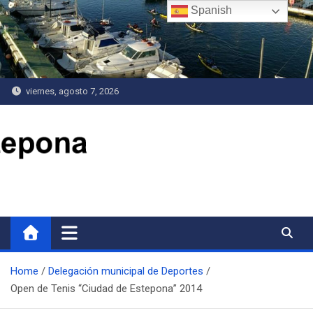
Saltar
Spanish
al
contenido
viernes, agosto 7, 2026
Delegación de Deportes
Home
Delegación municipal de Deportes
Open de Tenis “Ciudad de Estepona” 2014