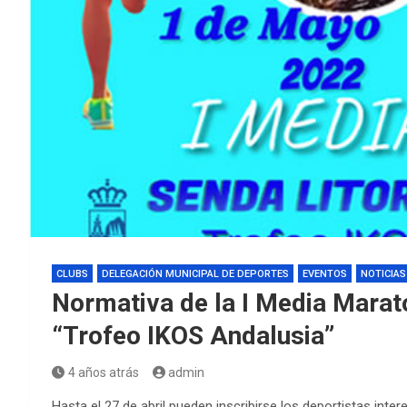
CLUBS
DELEGACIÓN MUNICIPAL DE DEPORTES
EVENTOS
NOTICIAS
Normativa de la I Media Marat
“Trofeo IKOS Andalusia”
4 años atrás
admin
Hasta el 27 de abril pueden inscribirse los deportistas inte