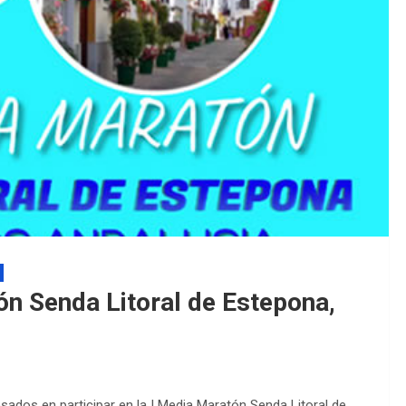
EDM 26-27 / 
EDM 26-27 / P
ón Senda Litoral de Estepona,
resados en participar en la I Media Maratón Senda Litoral de