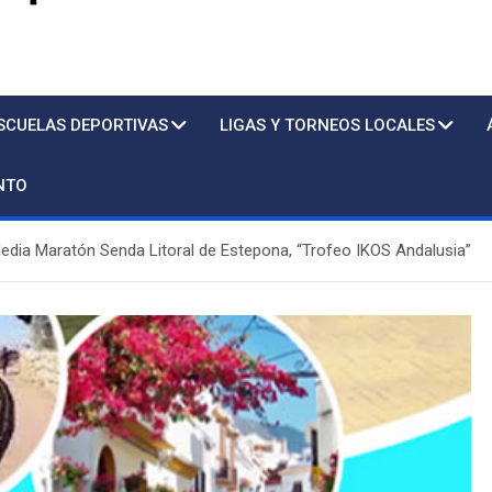
s
SCUELAS DEPORTIVAS
LIGAS Y TORNEOS LOCALES
NTO
Media Maratón Senda Litoral de Estepona, “Trofeo IKOS Andalusia”
Piscina
Sto