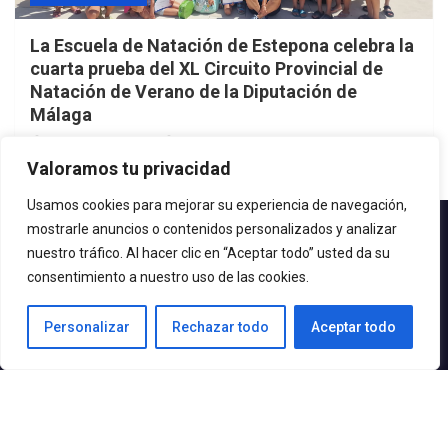
La Escuela de Natación de Estepona celebra la
cuarta prueba del XL Circuito Provincial de
Natación de Verano de la Diputación de
Málaga
1 semana atrás
admin
Valoramos tu privacidad
Usamos cookies para mejorar su experiencia de navegación,
mostrarle anuncios o contenidos personalizados y analizar
Contacto.-
nuestro tráfico. Al hacer clic en “Aceptar todo” usted da su
Teléfono: 952.80.24.44
consentimiento a nuestro uso de las cookies.
Email: deportes@estepona.es
Personalizar
Rechazar todo
Aceptar todo
© 2020 Delegación de Deportes