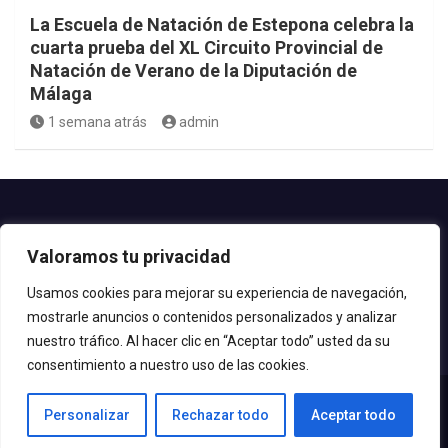
La Escuela de Natación de Estepona celebra la
cuarta prueba del XL Circuito Provincial de
Natación de Verano de la Diputación de
Málaga
1 semana atrás
admin
Contacto.-
Valoramos tu privacidad
Teléfono: 952.80.24.44
Email: deportes@estepona.es
Usamos cookies para mejorar su experiencia de navegación,
mostrarle anuncios o contenidos personalizados y analizar
© 2020 Delegación de Deportes
nuestro tráfico. Al hacer clic en “Aceptar todo” usted da su
consentimiento a nuestro uso de las cookies.
Personalizar
Rechazar todo
Aceptar todo
Copyright © All rights reserved | Tema por
MantraBrain