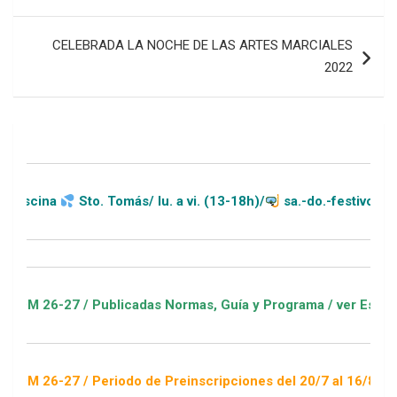
entradas
CELEBRADA LA NOCHE DE LAS ARTES MARCIALES
2022
a
Sto. Tomás/ lu. a vi. (13-18h)/
sa.-do.-festivos (11-20h)
27 / Publicadas Normas, Guía y Programa / ver Escuelas Depor
27 / Periodo de Preinscripciones del 20/7 al 16/8 / Sorteo 1 