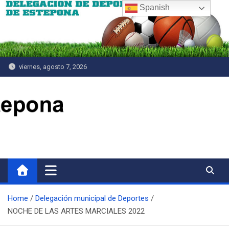
Saltar
Spanish
al
contenido
viernes, agosto 7, 2026
Delegación de Deportes
Home
Delegación municipal de Deportes
NOCHE DE LAS ARTES MARCIALES 2022