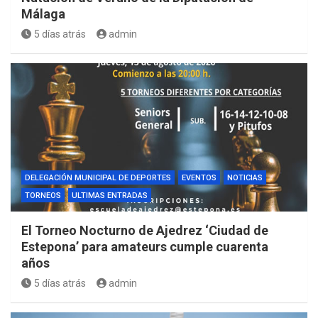
Málaga
5 días atrás
admin
DELEGACIÓN MUNICIPAL DE DEPORTES
EVENTOS
NOTICIAS
TORNEOS
ULTIMAS ENTRADAS
El Torneo Nocturno de Ajedrez ‘Ciudad de
Estepona’ para amateurs cumple cuarenta
años
5 días atrás
admin