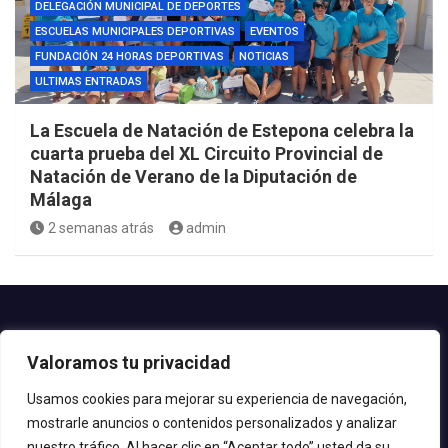
DELEGACIÓN MUNICIPAL DE DEPORTES
ESCUELAS MUNICIPALES DEPORTIVAS
EVENTOS
FUNDACIÓN 24 HORAS DEPORTIVAS
NOTICIAS
ULTIMAS ENTRADAS
La Escuela de Natación de Estepona celebra la
cuarta prueba del XL Circuito Provincial de
Natación de Verano de la Diputación de
Málaga
2 semanas atrás
admin
Contacto.-
Valoramos tu privacidad
Teléfono: 952.80.24.44
Email: deportes@estepona.es
Usamos cookies para mejorar su experiencia de navegación,
mostrarle anuncios o contenidos personalizados y analizar
© 2020 Delegación de Deportes
nuestro tráfico. Al hacer clic en “Aceptar todo” usted da su