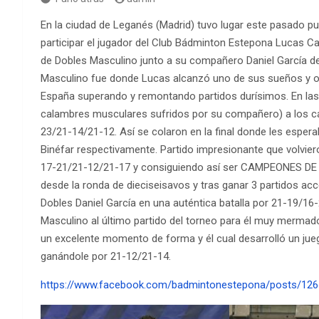
En la ciudad de Leganés (Madrid) tuvo lugar este pasado 
participar el jugador del Club Bádminton Estepona Lucas Ca
de Dobles Masculino junto a su compañero Daniel García de
Masculino fue donde Lucas alcanzó uno de sus sueños y obj
España superando y remontando partidos durísimos. En las 
calambres musculares sufridos por su compañero) a los ca
23/21-14/21-12. Así se colaron en la final donde les espe
Binéfar respectivamente. Partido impresionante que volvier
17-21/21-12/21-17 y consiguiendo así ser CAMPEONES DE E
desde la ronda de dieciseisavos y tras ganar 3 partidos ac
Dobles Daniel García en una auténtica batalla por 21-19/16-
Masculino al último partido del torneo para él muy merma
un excelente momento de forma y él cual desarrolló un ju
ganándole por 21-12/21-14.
https://www.facebook.com/badmintonestepona/posts/12