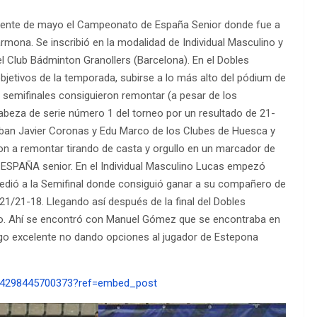
puente de mayo el Campeonato de España Senior donde fue a
rmona. Se inscribió en la modalidad de Individual Masculino y
l Club Bádminton Granollers (Barcelona). En el Dobles
etivos de la temporada, subirse a lo más alto del pódium de
semifinales consiguieron remontar (a pesar de los
beza de serie número 1 del torneo por un resultado de 21-
raban Javier Coronas y Edu Marco de los Clubes de Huesca y
on a remontar tirando de casta y orgullo en un marcador de
SPAÑA senior. En el Individual Masculino Lucas empezó
cedió a la Semifinal donde consiguió ganar a su compañero de
21/21-18. Llegando así después de la final del Dobles
do. Ahí se encontró con Manuel Gómez que se encontraba en
ego excelente no dando opciones al jugador de Estepona
64298445700373?ref=embed_post