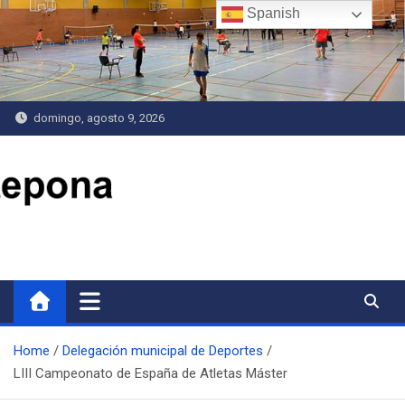
Saltar
Spanish
al
contenido
domingo, agosto 9, 2026
Delegación de Deportes
Home
Delegación municipal de Deportes
LIII Campeonato de España de Atletas Máster