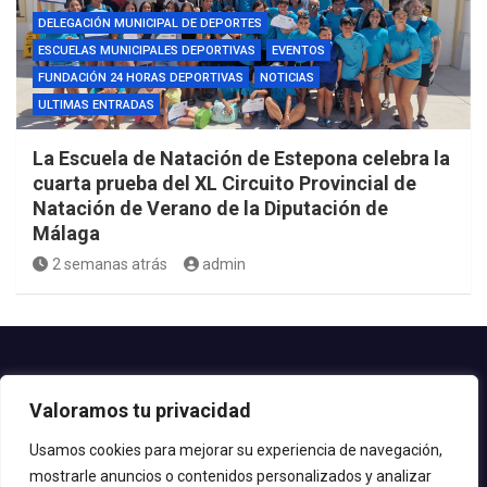
DELEGACIÓN MUNICIPAL DE DEPORTES
ESCUELAS MUNICIPALES DEPORTIVAS
EVENTOS
FUNDACIÓN 24 HORAS DEPORTIVAS
NOTICIAS
ULTIMAS ENTRADAS
La Escuela de Natación de Estepona celebra la
cuarta prueba del XL Circuito Provincial de
Natación de Verano de la Diputación de
Málaga
2 semanas atrás
admin
Contacto.-
Valoramos tu privacidad
Teléfono: 952.80.24.44
Email: deportes@estepona.es
Usamos cookies para mejorar su experiencia de navegación,
mostrarle anuncios o contenidos personalizados y analizar
© 2020 Delegación de Deportes