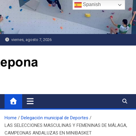
Saltar
Spanish
al
contenido
viernes, agosto 7, 2026
Delegación de Deportes
Home
Delegación municipal de Deportes
LAS SELECCIONES MASCULINAS Y FEMENINAS DE MÁLAGA,
CAMPEONAS ANDALUZAS EN MINIBASKET