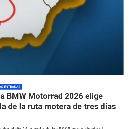
EDM 26-27 / 
EDM 26-27 / 
AS ENTRADAS
unta BMW Motorrad 2026 elige
 de la ruta motera de tres días
rá el día 14, a partir de las 08:00 horas, desde el