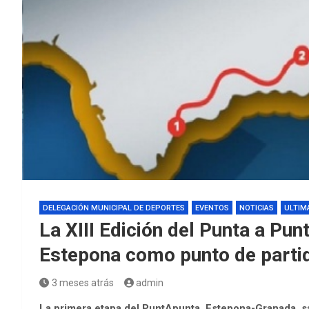
DELEGACIÓN MUNICIPAL DE DEPORTES
EVENTOS
NOTICIAS
ULTIM
La XIII Edición del Punta a P
Estepona como punto de partida
3 meses atrás
admin
La primera etapa del PuntApunta, Estepona-Granada, sald