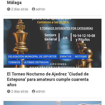
Málaga
2 días atrás
admin
DELEGACIÓN MUNICIPAL DE DEPORTES
EVENTOS
NOTICIAS
TORNEOS
ULTIMAS ENTRADAS
El Torneo Nocturno de Ajedrez ‘Ciudad de
Estepona’ para amateurs cumple cuarenta
años
2 días atrás
admin