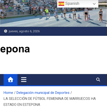
Saltar
Spanish
al
contenido
jueves, agosto 6, 2026
Delegación de Deportes
Home
Delegación municipal de Deportes
LA SELECCIÓN DE FÚTBOL FEMENINA DE MARRUECOS HA
ESTADO EN ESTEPONA