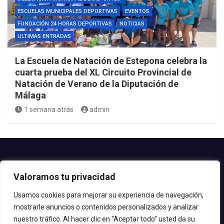
ESCUELAS MUNICIPALES DEPORTIVAS
EVENTOS
FUNDACIÓN 24 HORAS DEPORTIVAS
NOTICIAS
ULTIMAS ENTRADAS
La Escuela de Natación de Estepona celebra la
cuarta prueba del XL Circuito Provincial de
Natación de Verano de la Diputación de
Málaga
1 semana atrás
admin
Contacto.-
Valoramos tu privacidad
Teléfono: 952.80.24.44
Email: deportes@estepona.es
Usamos cookies para mejorar su experiencia de navegación,
mostrarle anuncios o contenidos personalizados y analizar
© 2020 Delegación de Deportes
nuestro tráfico. Al hacer clic en “Aceptar todo” usted da su