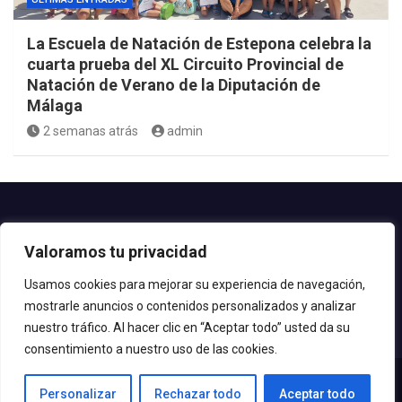
La Escuela de Natación de Estepona celebra la
cuarta prueba del XL Circuito Provincial de
Natación de Verano de la Diputación de
Málaga
2 semanas atrás
admin
Contacto.-
Valoramos tu privacidad
Teléfono: 952.80.24.44
Email: deportes@estepona.es
Usamos cookies para mejorar su experiencia de navegación,
mostrarle anuncios o contenidos personalizados y analizar
© 2020 Delegación de Deportes
nuestro tráfico. Al hacer clic en “Aceptar todo” usted da su
consentimiento a nuestro uso de las cookies.
Personalizar
Rechazar todo
Aceptar todo