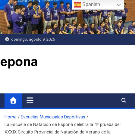
Saltar
Spanish
al
contenido
domingo, agosto 9, 2026
Delegación de Deportes
Home
Escuelas Municipales Deportivas
La Escuela de Natación de Espona celebra la 4ª prueba del
XXXIX Circuito Provincial de Natación de Verano de la