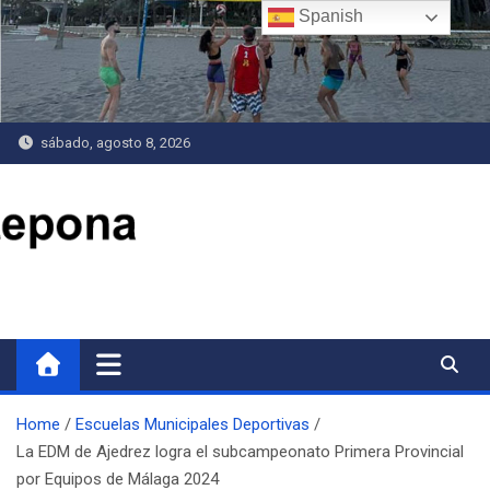
Saltar
Spanish
al
contenido
sábado, agosto 8, 2026
Delegación de Deportes
Home
Escuelas Municipales Deportivas
La EDM de Ajedrez logra el subcampeonato Primera Provincial
por Equipos de Málaga 2024