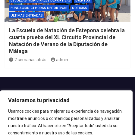
ESCUELAS MUNICIPALES DEPORTIVAS
EVENTOS
FUNDACIÓN 24 HORAS DEPORTIVAS
NOTICIAS
ULTIMAS ENTRADAS
La Escuela de Natación de Estepona celebra la
cuarta prueba del XL Circuito Provincial de
Natación de Verano de la Diputación de
Málaga
2 semanas atrás
admin
Contacto.-
Valoramos tu privacidad
Teléfono: 952.80.24.44
Email: deportes@estepona.es
Usamos cookies para mejorar su experiencia de navegación,
mostrarle anuncios o contenidos personalizados y analizar
© 2020 Delegación de Deportes
nuestro tráfico. Al hacer clic en “Aceptar todo” usted da su
consentimiento a nuestro uso de las cookies.