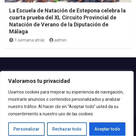
La Escuela de Natación de Estepona celebra la
cuarta prueba del XL Circuito Provincial de
Natación de Verano de la Diputación de
Málaga
1 semana atrás
admin
Contacto.-
Valoramos tu privacidad
Teléfono: 952.80.24.44
Email: deportes@estepona.es
Usamos cookies para mejorar su experiencia de navegación,
mostrarle anuncios o contenidos personalizados y analizar
© 2020 Delegación de Deportes
nuestro tráfico. Al hacer clic en “Aceptar todo” usted da su
consentimiento a nuestro uso de las cookies.
Personalizar
Rechazar todo
Aceptar todo
Copyright © All rights reserved | Tema por
MantraBrain