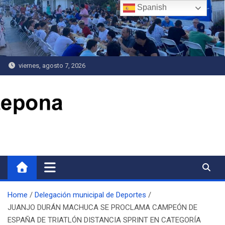
Saltar
Spanish
al
contenido
viernes, agosto 7, 2026
Delegación de Deportes
Home
Delegación municipal de Deportes
JUANJO DURÁN MACHUCA SE PROCLAMA CAMPEÓN DE
ESPAÑA DE TRIATLÓN DISTANCIA SPRINT EN CATEGORÍA