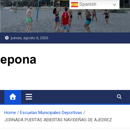
Saltar
Spanish
al
contenido
jueves, agosto 6, 2026
Delegación de Deportes
Home
Escuelas Municipales Deportivas
JORNADA PUERTAS ABIERTAS NAVIDEÑAS DE AJEDREZ