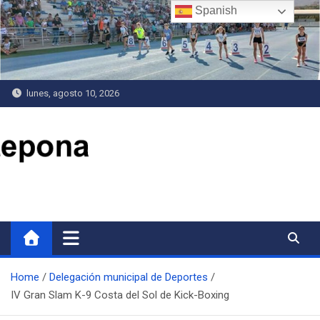
Saltar
Spanish
al
contenido
lunes, agosto 10, 2026
Delegación de Deportes
Home
Delegación municipal de Deportes
IV Gran Slam K-9 Costa del Sol de Kick-Boxing