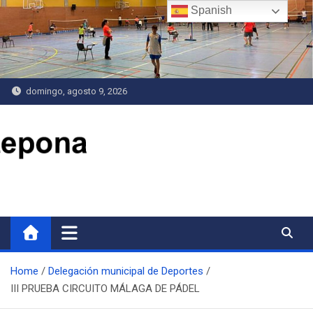
Saltar
Spanish
al
contenido
domingo, agosto 9, 2026
Delegación de Deportes
Home
Delegación municipal de Deportes
III PRUEBA CIRCUITO MÁLAGA DE PÁDEL