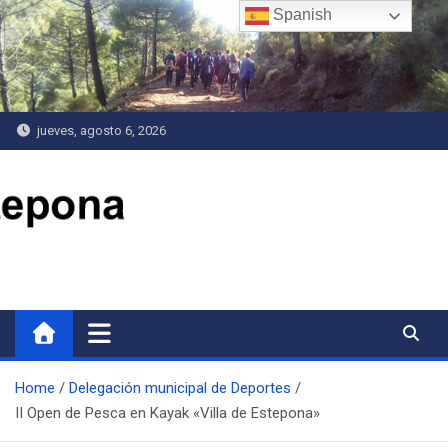
Saltar
Spanish
al
contenido
jueves, agosto 6, 2026
Delegación de Deportes
Home
Delegación municipal de Deportes
II Open de Pesca en Kayak «Villa de Estepona»