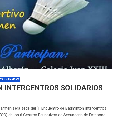
EDM 26-27 /
EDM 26-27 /
AS ENTRADAS
N INTERCENTROS SOLIDARIOS
 Carmen será sede del “II Encuentro de Bádminton Intercentros
 ESO) de los 6 Centros Educativos de Secundaria de Estepona