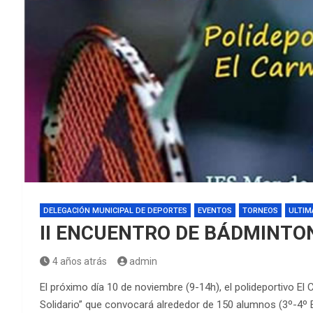
DELEGACIÓN MUNICIPAL DE DEPORTES
EVENTOS
TORNEOS
ULTIM
II ENCUENTRO DE BÁDMINTO
4 años atrás
admin
El próximo día 10 de noviembre (9-14h), el polideportivo El
Solidario” que convocará alrededor de 150 alumnos (3º-4º