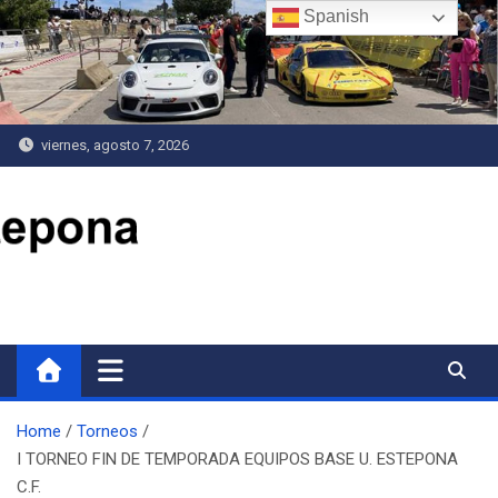
Saltar
Spanish
al
contenido
viernes, agosto 7, 2026
Delegación de Deportes
Home
Torneos
I TORNEO FIN DE TEMPORADA EQUIPOS BASE U. ESTEPONA
C.F.