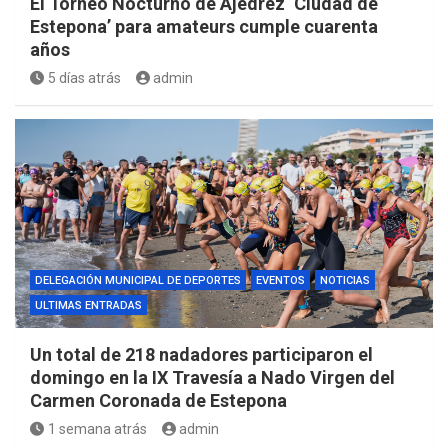
El Torneo Nocturno de Ajedrez ‘Ciudad de
Estepona’ para amateurs cumple cuarenta
años
5 días atrás
admin
DELEGACIÓN MUNICIPAL DE DEPORTES
EVENTOS
NOTICIAS
ULTIMAS ENTRADAS
Un total de 218 nadadores participaron el
domingo en la IX Travesía a Nado Virgen del
Carmen Coronada de Estepona
1 semana atrás
admin