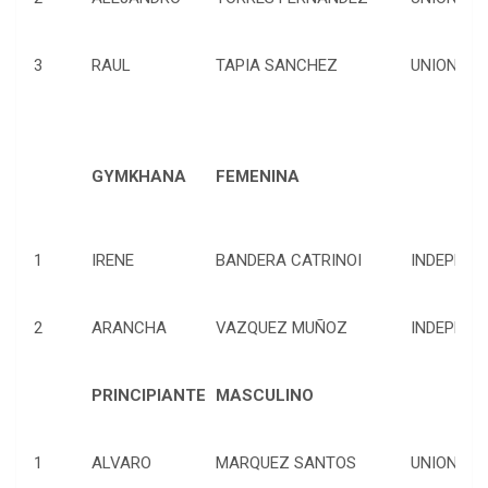
3
RAUL
TAPIA SANCHEZ
UNION VIR
GYMKHANA
FEMENINA
1
IRENE
BANDERA CATRINOI
INDEPEND
2
ARANCHA
VAZQUEZ MUÑOZ
INDEPEND
PRINCIPIANTE
MASCULINO
1
ALVARO
MARQUEZ SANTOS
UNION VIR