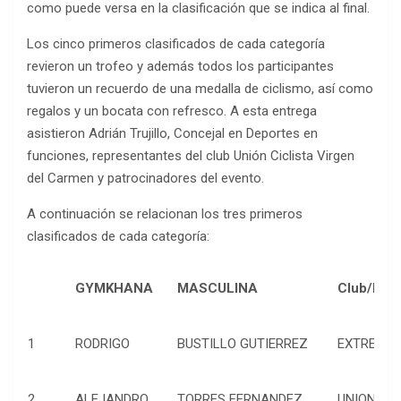
como puede versa en la clasificación que se indica al final.
Los cinco primeros clasificados de cada categoría
revieron un trofeo y además todos los participantes
tuvieron un recuerdo de una medalla de ciclismo, así como
regalos y un bocata con refresco. A esta entrega
asistieron Adrián Trujillo, Concejal en Deportes en
funciones, representantes del club Unión Ciclista Virgen
del Carmen y patrocinadores del evento.
A continuación se relacionan los tres primeros
clasificados de cada categoría:
GYMKHANA
MASCULINA
Club/Equ
1
RODRIGO
BUSTILLO GUTIERREZ
EXTREME B
2
ALEJANDRO
TORRES FERNANDEZ
UNION VIR