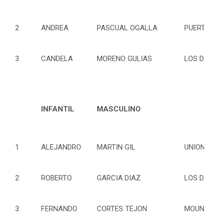
2
ANDREA
PASCUAL OGALLA
PUERTO RE
3
CANDELA
MORENO GULIAS
LOS DALTO
INFANTIL
MASCULINO
1
ALEJANDRO
MARTIN GIL
UNION VIR
2
ROBERTO
GARCIA DIAZ
LOS DALTO
3
FERNANDO
CORTES TEJON
MOUNTAIN