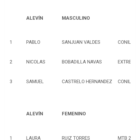
ALEVÍN
MASCULINO
1
PABLO
SANJUAN VALDES
CONIL BIK
2
NICOLAS
BOBADILLA NAVAS
EXTREME B
3
SAMUEL
CASTRELO HERNANDEZ
CONIL BIK
ALEVÍN
FEMENINO
1
LAURA
RUIZ TORRES
MTB 29SEIS