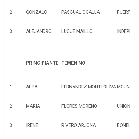
2
GONZALO
PASCUAL OGALLA
PUERTO RE
3
ALEJANDRO
LUQUE MAILLO
INDEPEND
PRINCIPIANTE
FEMENINO
1
ALBA
FERNANDEZ MONTEOLIVA
MOUNTAIN 
2
MARIA
FLORES MORENO
UNION VIR
3
IRENE
RIVERO ARJONA
BONELA BIK