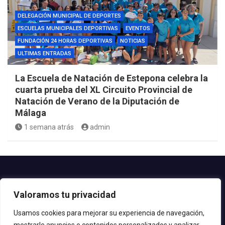
DELEGACIÓN MUNICIPAL DE DEPORTES
ESCUELAS MUNICIPALES DEPORTIVAS
EVENTOS
FUNDACIÓN 24 HORAS DEPORTIVAS
NOTICIAS
ULTIMAS ENTRADAS
La Escuela de Natación de Estepona celebra la
cuarta prueba del XL Circuito Provincial de
Natación de Verano de la Diputación de
Málaga
1 semana atrás
admin
Contacto.-
Valoramos tu privacidad
Teléfono: 952.80.24.44
Email: deportes@estepona.es
Usamos cookies para mejorar su experiencia de navegación,