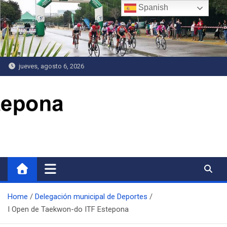
Saltar
Spanish
al
contenido
jueves, agosto 6, 2026
Delegación de Deportes
Home
Delegación municipal de Deportes
I Open de Taekwon-do ITF Estepona