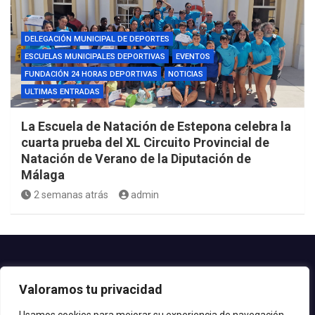
DELEGACIÓN MUNICIPAL DE DEPORTES
ESCUELAS MUNICIPALES DEPORTIVAS
EVENTOS
FUNDACIÓN 24 HORAS DEPORTIVAS
NOTICIAS
ULTIMAS ENTRADAS
La Escuela de Natación de Estepona celebra la
cuarta prueba del XL Circuito Provincial de
Natación de Verano de la Diputación de
Málaga
2 semanas atrás
admin
Contacto.-
Valoramos tu privacidad
Teléfono: 952.80.24.44
Email: deportes@estepona.es