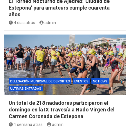
El Torneo Nocturno de Ajedrez ‘Ciudad de
Estepona’ para amateurs cumple cuarenta
años
4 días atrás
admin
DELEGACIÓN MUNICIPAL DE DEPORTES
EVENTOS
NOTICIAS
ULTIMAS ENTRADAS
Un total de 218 nadadores participaron el
domingo en la IX Travesía a Nado Virgen del
Carmen Coronada de Estepona
1 semana atrás
admin