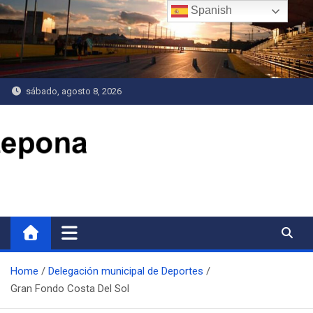
Saltar
Spanish
al
contenido
sábado, agosto 8, 2026
Delegación de Deportes
Home
Delegación municipal de Deportes
Gran Fondo Costa Del Sol