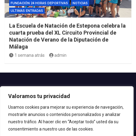
FUNDACIÓN 24 HORAS DEPORTIVAS
NOTICIAS
ULTIMAS ENTRADAS
La Escuela de Natación de Estepona celebra la
cuarta prueba del XL Circuito Provincial de
Natación de Verano de la Diputación de
Málaga
1 semana atrás
admin
Contacto.-
Valoramos tu privacidad
Teléfono: 952.80.24.44
Email: deportes@estepona.es
Usamos cookies para mejorar su experiencia de navegación,
mostrarle anuncios o contenidos personalizados y analizar
© 2020 Delegación de Deportes
nuestro tráfico. Al hacer clic en “Aceptar todo” usted da su
consentimiento a nuestro uso de las cookies.