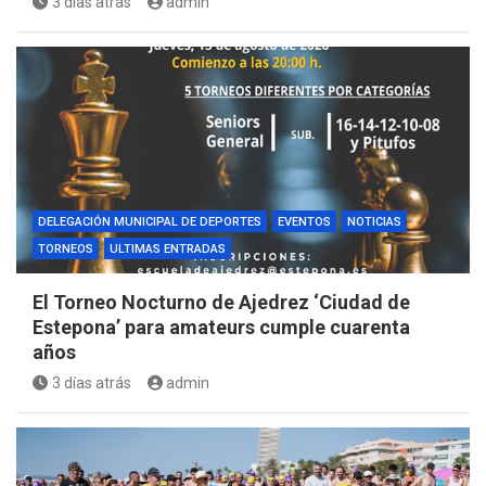
3 días atrás
admin
DELEGACIÓN MUNICIPAL DE DEPORTES
EVENTOS
NOTICIAS
TORNEOS
ULTIMAS ENTRADAS
El Torneo Nocturno de Ajedrez ‘Ciudad de
Estepona’ para amateurs cumple cuarenta
años
3 días atrás
admin