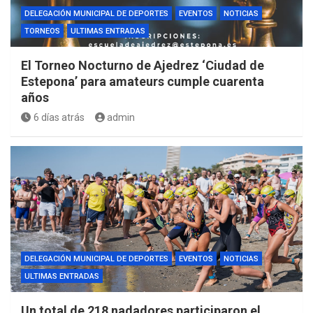
DELEGACIÓN MUNICIPAL DE DEPORTES
EVENTOS
NOTICIAS
TORNEOS
ULTIMAS ENTRADAS
El Torneo Nocturno de Ajedrez ‘Ciudad de
Estepona’ para amateurs cumple cuarenta
años
6 días atrás
admin
DELEGACIÓN MUNICIPAL DE DEPORTES
EVENTOS
NOTICIAS
ULTIMAS ENTRADAS
Un total de 218 nadadores participaron el