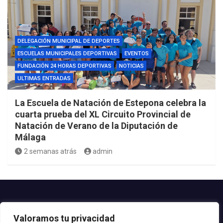
DELEGACIÓN MUNICIPAL DE DEPORTES
ESCUELAS MUNICIPALES DEPORTIVAS
EVENTOS
FUNDACIÓN 24 HORAS DEPORTIVAS
NOTICIAS
ULTIMAS ENTRADAS
La Escuela de Natación de Estepona celebra la
cuarta prueba del XL Circuito Provincial de
Natación de Verano de la Diputación de
Málaga
2 semanas atrás
admin
Contacto.-
Valoramos tu privacidad
Teléfono: 952.80.24.44