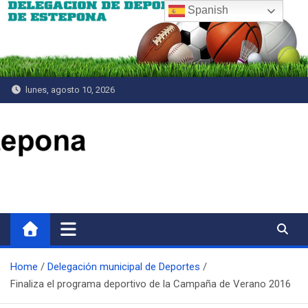
Saltar
Spanish
al
contenido
lunes, agosto 10, 2026
Delegación de Deportes
Home
Delegación municipal de Deportes
Finaliza el programa deportivo de la Campaña de Verano 2016