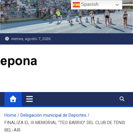
Saltar
Spanish
al
contenido
viernes, agosto 7, 2026
Delegación de Deportes
Home
Delegación municipal de Deportes
FINALIZA EL III MEMORIAL “TEO BARRIO” DEL CLUB DE TENIS
BEL-AIR