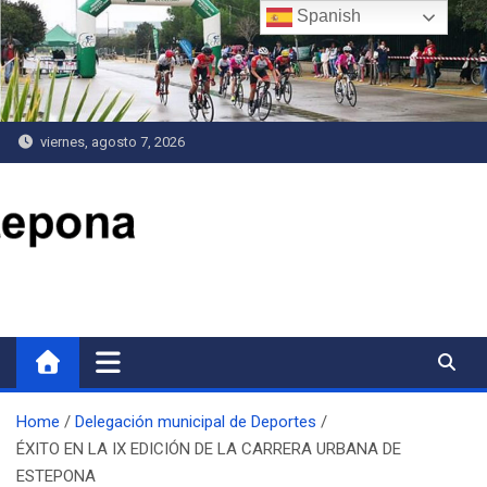
Saltar
Spanish
al
contenido
viernes, agosto 7, 2026
Delegación de Deportes
Home
Delegación municipal de Deportes
ÉXITO EN LA IX EDICIÓN DE LA CARRERA URBANA DE
ESTEPONA