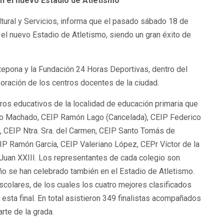
en el nuevo Estadio de Atletismo
ltural y Servicios, informa que el pasado sábado 18 de
el nuevo Estadio de Atletismo, siendo un gran éxito de
epona y la Fundación 24 Horas Deportivas, dentro del
ración de los centros docentes de la ciudad.
tros educativos de la localidad de educación primaria que
onio Machado, CEIP Ramón Lago (Cancelada), CEIP Federico
, CEIP Ntra. Sra. del Carmen, CEIP Santo Tomás de
IP Ramón García, CEIP Valeriano López, CEPr Víctor de la
o Juan XXIII. Los representantes de cada colegio son
ño se han celebrado también en el Estadio de Atletismo.
scolares, de los cuales los cuatro mejores clasificados
esta final. En total asistieron 349 finalistas acompañados
te de la grada.