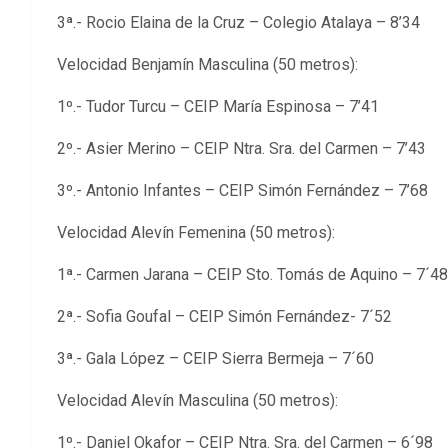
3ª.- Rocio Elaina de la Cruz – Colegio Atalaya – 8’34
Velocidad Benjamín Masculina (50 metros):
1º.- Tudor Turcu – CEIP María Espinosa – 7’41
2º.- Asier Merino – CEIP Ntra. Sra. del Carmen – 7’43
3º.- Antonio Infantes – CEIP Simón Fernández – 7’68
Velocidad Alevín Femenina (50 metros):
1ª.- Carmen Jarana – CEIP Sto. Tomás de Aquino – 7´48
2ª.- Sofia Goufal – CEIP Simón Fernández- 7´52
3ª.- Gala López – CEIP Sierra Bermeja – 7´60
Velocidad Alevín Masculina (50 metros):
1º.- Daniel Okafor – CEIP Ntra. Sra. del Carmen – 6´98