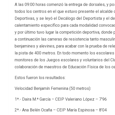
A las 09:00 horas comenzó la entrega de dorsales, y pos
todos los centros en el que estuvo presente el alcalde
Deportivas, y se leyó el Decálogo del Deportista y el 
calentamiento específico para cada modalidad convocada
y por último tuvo lugar la competición deportiva, donde 
a continuación las carreras de resistencia tanto mascu
benjamines y alevines, para acabar con la prueba de rel
la pista de 400 metros. En todo momento los escolares 
monitores de los Juegos escolares y voluntarios del Cl
colaboración de maestros de Educación Física de los ce
Estos fueron los resultados:
Velocidad Benjamín Femenina (50 metros):
1ª.- Daira M.ª García – CEIP Valeriano López – 7’96
2ª.- Ana Belén Ocaña – CEIP María Espinosa – 8’04