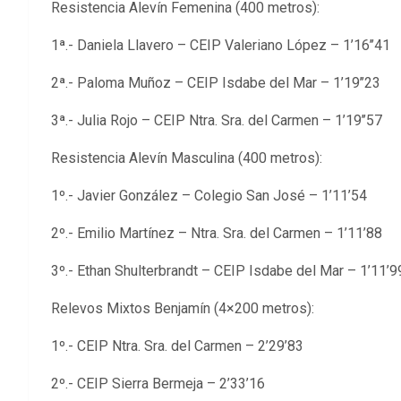
Resistencia Alevín Femenina (400 metros):
1ª.- Daniela Llavero – CEIP Valeriano López – 1’16’’41
2ª.- Paloma Muñoz – CEIP Isdabe del Mar – 1’19’’23
3ª.- Julia Rojo – CEIP Ntra. Sra. del Carmen – 1’19’’57
Resistencia Alevín Masculina (400 metros):
1º.- Javier González – Colegio San José – 1’11’54
2º.- Emilio Martínez – Ntra. Sra. del Carmen – 1’11’88
3º.- Ethan Shulterbrandt – CEIP Isdabe del Mar – 1’11’9
Relevos Mixtos Benjamín (4×200 metros):
1º.- CEIP Ntra. Sra. del Carmen – 2’29’83
2º.- CEIP Sierra Bermeja – 2’33’16