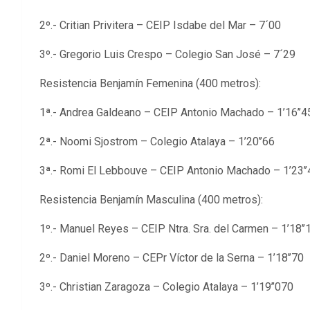
2º.- Critian Privitera – CEIP Isdabe del Mar – 7´00
3º.- Gregorio Luis Crespo – Colegio San José – 7´29
Resistencia Benjamín Femenina (400 metros):
1ª.- Andrea Galdeano – CEIP Antonio Machado – 1’16’’4
2ª.- Noomi Sjostrom – Colegio Atalaya – 1’20’’66
3ª.- Romi El Lebbouve – CEIP Antonio Machado – 1’23’’
Resistencia Benjamín Masculina (400 metros):
1º.- Manuel Reyes – CEIP Ntra. Sra. del Carmen – 1’18’’
2º.- Daniel Moreno – CEPr Víctor de la Serna – 1’18’’70
3º.- Christian Zaragoza – Colegio Atalaya – 1’19’’070