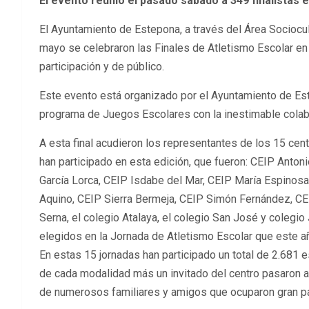
El evento reunió el pasado sábado a 349 finalistas 
El Ayuntamiento de Estepona, a través del Área Sociocu
mayo se celebraron las Finales de Atletismo Escolar en 
participación y de público.
Este evento está organizado por el Ayuntamiento de Est
programa de Juegos Escolares con la inestimable colabo
A esta final acudieron los representantes de los 15 cen
han participado en esta edición, que fueron: CEIP Ant
García Lorca, CEIP Isdabe del Mar, CEIP María Espinosa
Aquino, CEIP Sierra Bermeja, CEIP Simón Fernández, CE
Serna, el colegio Atalaya, el colegio San José y colegi
elegidos en la Jornada de Atletismo Escolar que este a
En estas 15 jornadas han participado un total de 2.681 e
de cada modalidad más un invitado del centro pasaron a 
de numerosos familiares y amigos que ocuparon gran par