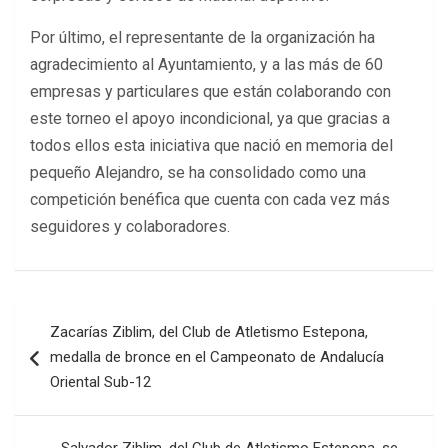
Por último, el representante de la organización ha
agradecimiento al Ayuntamiento, y a las más de 60
empresas y particulares que están colaborando con
este torneo el apoyo incondicional, ya que gracias a
todos ellos esta iniciativa que nació en memoria del
pequeño Alejandro, se ha consolidado como una
competición benéfica que cuenta con cada vez más
seguidores y colaboradores.
Navegación
Zacarías Ziblim, del Club de Atletismo Estepona,
de
medalla de bronce en el Campeonato de Andalucía
entradas
Oriental Sub-12
Salvador Ziblim, del Club de Atletismo Estepona, se