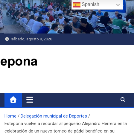
Saltar
Spanish
al
contenido
sábado, agosto 8, 2026
Delegación de Deportes
Home
Delegación municipal de Deportes
Estepona vuelve a recordar al pequeño Alejandro Herrera en la
celebración de un nuevo torneo de pádel benéfico en su