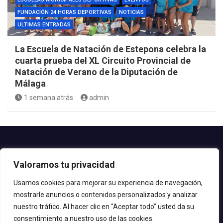
FUNDACIÓN 24 HORAS DEPORTIVAS
NOTICIAS
ULTIMAS ENTRADAS
La Escuela de Natación de Estepona celebra la
cuarta prueba del XL Circuito Provincial de
Natación de Verano de la Diputación de
Málaga
1 semana atrás
admin
Contacto.-
Valoramos tu privacidad
Teléfono: 952.80.24.44
Email: deportes@estepona.es
Usamos cookies para mejorar su experiencia de navegación,
mostrarle anuncios o contenidos personalizados y analizar
© 2020 Delegación de Deportes
nuestro tráfico. Al hacer clic en “Aceptar todo” usted da su
consentimiento a nuestro uso de las cookies.