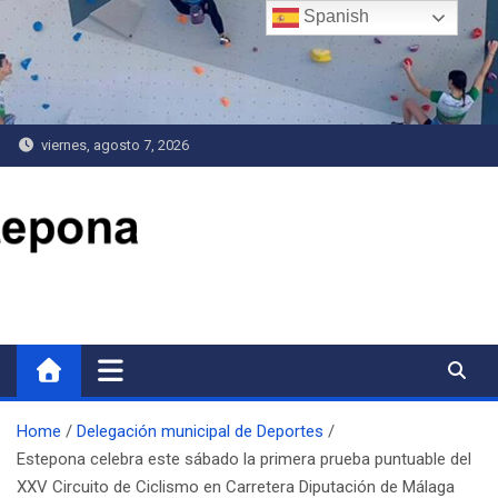
Saltar
Spanish
al
contenido
viernes, agosto 7, 2026
Delegación de Deportes
Home
Delegación municipal de Deportes
Estepona celebra este sábado la primera prueba puntuable del
XXV Circuito de Ciclismo en Carretera Diputación de Málaga