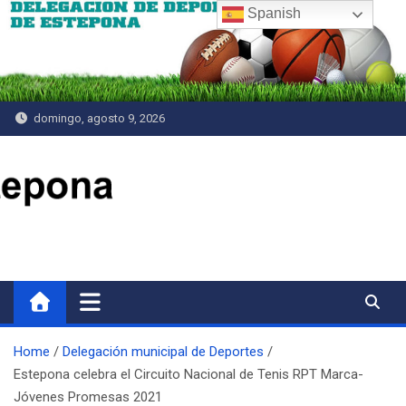
Saltar
Spanish
al
contenido
domingo, agosto 9, 2026
Delegación de Deportes
Home
Delegación municipal de Deportes
Estepona celebra el Circuito Nacional de Tenis RPT Marca-
Jóvenes Promesas 2021