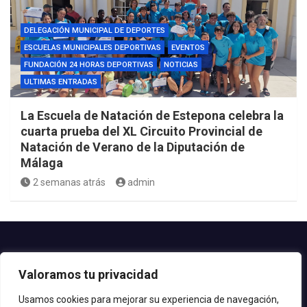
DELEGACIÓN MUNICIPAL DE DEPORTES
ESCUELAS MUNICIPALES DEPORTIVAS
EVENTOS
FUNDACIÓN 24 HORAS DEPORTIVAS
NOTICIAS
ULTIMAS ENTRADAS
La Escuela de Natación de Estepona celebra la
cuarta prueba del XL Circuito Provincial de
Natación de Verano de la Diputación de
Málaga
2 semanas atrás
admin
Contacto.-
Valoramos tu privacidad
Teléfono: 952.80.24.44
Email: deportes@estepona.es
Usamos cookies para mejorar su experiencia de navegación,