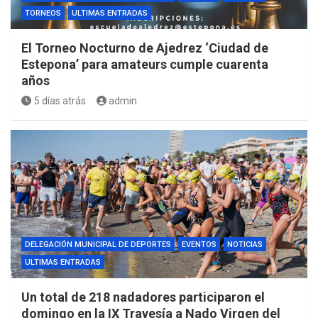
TORNEOS
ULTIMAS ENTRADAS
El Torneo Nocturno de Ajedrez ‘Ciudad de
Estepona’ para amateurs cumple cuarenta
años
5 días atrás
admin
DELEGACIÓN MUNICIPAL DE DEPORTES
EVENTOS
NOTICIAS
ULTIMAS ENTRADAS
Un total de 218 nadadores participaron el
domingo en la IX Travesía a Nado Virgen del