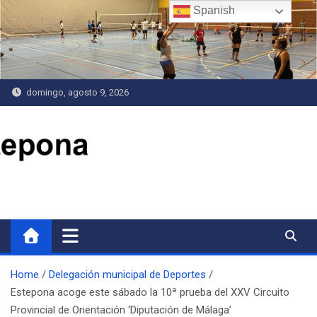
Saltar
Spanish
al
contenido
domingo, agosto 9, 2026
Delegación de Deportes
Home
Delegación municipal de Deportes
Estepona acoge este sábado la 10ª prueba del XXV Circuito
Provincial de Orientación ‘Diputación de Málaga’