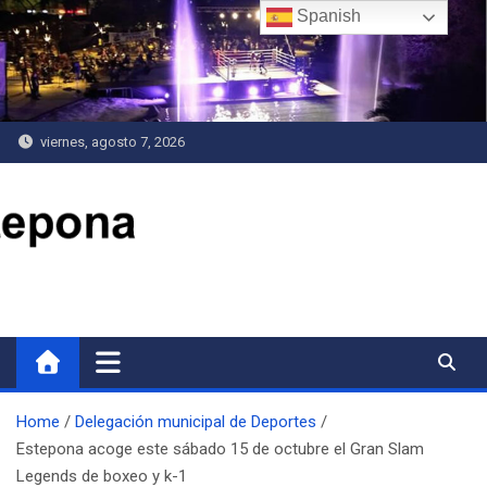
Saltar
Spanish
al
contenido
viernes, agosto 7, 2026
Delegación de Deportes
Home
Delegación municipal de Deportes
Estepona acoge este sábado 15 de octubre el Gran Slam
Legends de boxeo y k-1