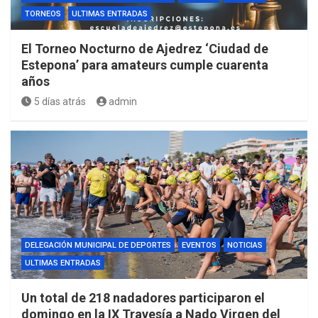
TORNEOS
ULTIMAS ENTRADAS
El Torneo Nocturno de Ajedrez ‘Ciudad de
Estepona’ para amateurs cumple cuarenta
años
5 días atrás
admin
DELEGACIÓN MUNICIPAL DE DEPORTES
EVENTOS
NOTICIAS
ULTIMAS ENTRADAS
Un total de 218 nadadores participaron el
domingo en la IX Travesía a Nado Virgen del