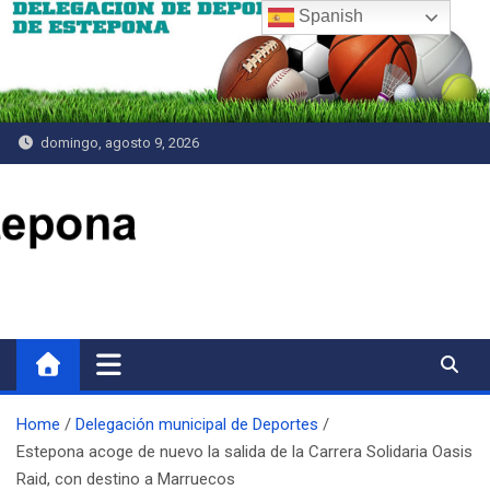
Saltar
Spanish
al
contenido
domingo, agosto 9, 2026
Delegación de Deportes
Home
Delegación municipal de Deportes
Estepona acoge de nuevo la salida de la Carrera Solidaria Oasis
Raid, con destino a Marruecos