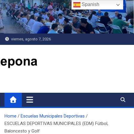
Saltar
Spanish
al
contenido
viernes, agosto 7, 2026
Delegación de Deportes
Home
Escuelas Municipales Deportivas
ESCUELAS DEPORTIVAS MUNICIPALES (EDM) Fútbol,
Baloncesto y Golf