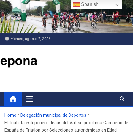
Saltar
Spanish
al
contenido
viernes, agosto 7, 2026
Delegación de Deportes
Home
Delegación municipal de Deportes
El Triatleta esteponero Jesús del Val, se proclama Campeón de
España de Triatlón por Selecciones autonómicas en Edad