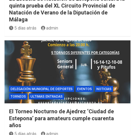
quinta prueba del XL Circuito Provincial de
Natación de Verano de la Diputación de
Málaga
5 días atrás
admin
DELEGACIÓN MUNICIPAL DE DEPORTES
EVENTOS
NOTICIAS
TORNEOS
ULTIMAS ENTRADAS
El Torneo Nocturno de Ajedrez ‘Ciudad de
Estepona’ para amateurs cumple cuarenta
años
5 días atrás
admin