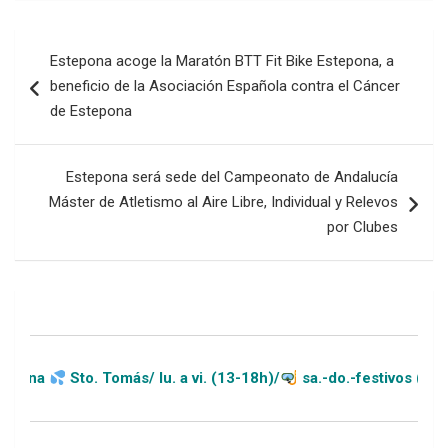
Navegación
Estepona acoge la Maratón BTT Fit Bike Estepona, a
de
beneficio de la Asociación Española contra el Cáncer
entradas
de Estepona
Estepona será sede del Campeonato de Andalucía
Máster de Atletismo al Aire Libre, Individual y Relevos
por Clubes
o. Tomás/ lu. a vi. (13-18h)/
sa.-do.-festivos (11-20h)