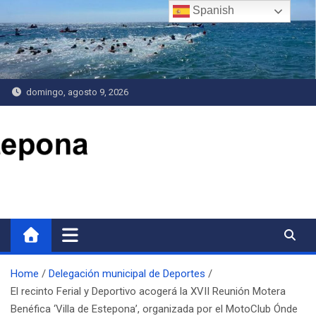
Saltar
Spanish
al
contenido
domingo, agosto 9, 2026
Delegación de Deportes
Home
Delegación municipal de Deportes
El recinto Ferial y Deportivo acogerá la XVII Reunión Motera
Benéfica ‘Villa de Estepona’, organizada por el MotoClub Ónde