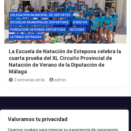
DELEGACIÓN MUNICIPAL DE DEPORTES
ESCUELAS MUNICIPALES DEPORTIVAS
EVENTOS
FUNDACIÓN 24 HORAS DEPORTIVAS
NOTICIAS
ULTIMAS ENTRADAS
La Escuela de Natación de Estepona celebra la
cuarta prueba del XL Circuito Provincial de
Natación de Verano de la Diputación de
Málaga
2 semanas atrás
admin
Contacto.-
Valoramos tu privacidad
Teléfono: 952.80.24.44
Email: deportes@estepona.es
Usamos cookies para mejorar su experiencia de navegación,