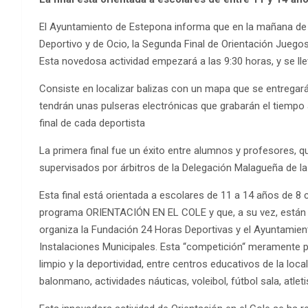
El Ayuntamiento de Estepona informa que en la mañana de ho
Deportivo y de Ocio, la Segunda Final de Orientación Juego
Esta novedosa actividad empezará a las 9:30 horas, y se ll
Consiste en localizar balizas con un mapa que se entregará
tendrán unas pulseras electrónicas que grabarán el tiempo a
final de cada deportista
La primera final fue un éxito entre alumnos y profesores, qu
supervisados por árbitros de la Delegación Malagueña de l
Esta final está orientada a escolares de 11 a 14 años de 8 c
programa ORIENTACIÓN EN EL COLE y que, a su vez, es
organiza la Fundación 24 Horas Deportivas y el Ayuntamien
Instalaciones Municipales. Esta “competición“ meramente par
limpio y la deportividad, entre centros educativos de la loc
balonmano, actividades náuticas, voleibol, fútbol sala, atle