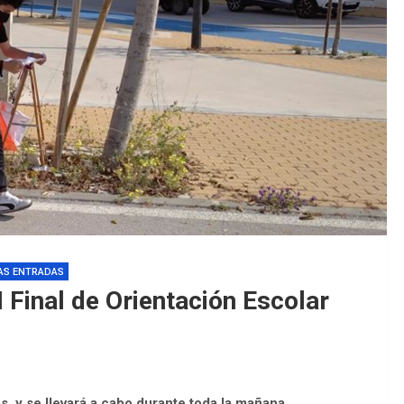
EDM 26-27 / 
EDM 26-27 / 
AS ENTRADAS
I Final de Orientación Escolar
os, y se llevará a cabo durante toda la mañana