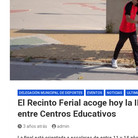
DELEGACIÓN MUNICIPAL DE DEPORTES
EVENTOS
NOTICIAS
ULTIM
El Recinto Ferial acoge hoy la I
entre Centros Educativos
3 años atrás
admin
La final está orientada a escolares de entre 11 y 14 añ