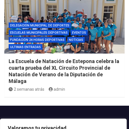
DELEGACIÓN MUNICIPAL DE DEPORTES
ESCUELAS MUNICIPALES DEPORTIVAS
EVENTOS
FUNDACIÓN 24 HORAS DEPORTIVAS
NOTICIAS
ULTIMAS ENTRADAS
La Escuela de Natación de Estepona celebra la
cuarta prueba del XL Circuito Provincial de
Natación de Verano de la Diputación de
Málaga
2 semanas atrás
admin
Contacto.-
Valoramos tu privacidad
Teléfono: 952.80.24.44