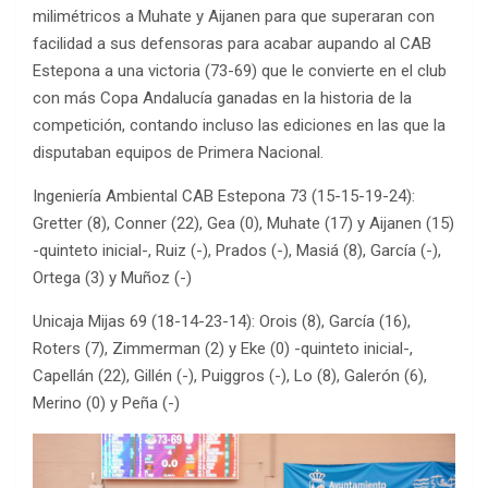
milimétricos a Muhate y Aijanen para que superaran con
facilidad a sus defensoras para acabar aupando al CAB
Estepona a una victoria (73-69) que le convierte en el club
con más Copa Andalucía ganadas en la historia de la
competición, contando incluso las ediciones en las que la
disputaban equipos de Primera Nacional.
Ingeniería Ambiental CAB Estepona 73 (15-15-19-24):
Gretter (8), Conner (22), Gea (0), Muhate (17) y Aijanen (15)
-quinteto inicial-, Ruiz (-), Prados (-), Masiá (8), García (-),
Ortega (3) y Muñoz (-)
Unicaja Mijas 69 (18-14-23-14): Orois (8), García (16),
Roters (7), Zimmerman (2) y Eke (0) -quinteto inicial-,
Capellán (22), Gillén (-), Puiggros (-), Lo (8), Galerón (6),
Merino (0) y Peña (-)