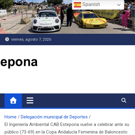
Saltar
Spanish
al
contenido
viernes, agosto 7, 2026
Delegación de Deportes
Home
Delegación municipal de Deportes
El Ingeniería Ambiental CAB Estepona vuelve a celebrar ante su
público (73-69) en la Copa Andalucía Femenina de Baloncesto